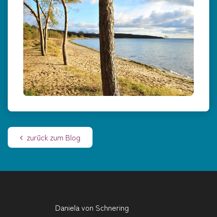
Mediale Beratung
Heilwanderung
Blog
zurück zum Blog

Angebot der Woche
Kontakt
Daniela
von Schnering