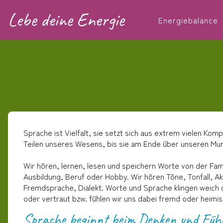
Lebe deine Energie
Energiebalance
Sprache ist Vielfalt, sie setzt sich aus extrem vielen K
Teilen unseres Wesens, bis sie am Ende über unseren Mun
Wir hören, lernen, lesen und speichern Worte von der Fami
Ausbildung, Beruf oder Hobby. Wir hören Töne, Tonfall, A
Fremdsprache, Dialekt. Worte und Sprache klingen weich o
oder vertraut bzw. fühlen wir uns dabei fremd oder heimis
Sprache beginnt beim Denken und Fühl