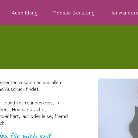
Ausbildung
Mediale Beratung
Heilwander
omponenten zusammen aus allen
d Ausdruck findet.
lie und im Freundeskreis, in
kzent, Heimatsprache,
der hart, laut oder leise, fremd
ch.
en für mich und